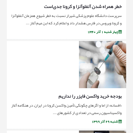
خطر همراه شدن آنفلوآنزا و کرونا جدی‌است
سرپرست دانشگاه علوم پزشکی شیراز نسبت به خطر شیوع همزمان آنفلوآنزا
و کرونا ویروس در فارس هشدار داد و اعلام کرد که ابن مهم آغاز ...
چهار شنبه 1 آذر 1340
بودجه خريد واكسن فايزر را نداريم
«افسانه» از اما و اگرهای چگونگی تأمین واکسن کرونا در ایران، در هنگامه آغاز
واکسیناسیون رسمی در تعدادی از کشورهای ...
شنبه 29 آذر 1399