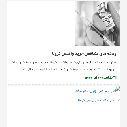
وعده هاى متناقض خريد واكسن كرونا
*نتوانستند یک دلار هم برای خرید واکسن کرونا بدهند و سرونوشت واردات
این واکسن شاید همانند سرنوشت واکسن آنفولانزا شود*در حالی ت ...
یکشنبه 23 آذر 1399