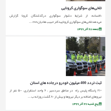
تلخی‌های سوگواری کرونایی
«افسانه» از شرایط دشوار سوگواری درگذشتگان کرونا گزارش
می‌دهدتلخی‌های سوگواری کروناییدکتر حبیب هادیان&zw ...
جمعه 28 آذر 1399
ثبت تردد 400 ميليون خودرو درجاده هاى استان
*۲۱ پاسگاه پلیس راه در مناطق سردسیر ، ۶ واحد استقراری، ۵۰۰ نفر از
نیروهای اضافه بر دیگر نیروها و بیش از ۸۰ گشت روزانه ب ...
پنج شنبه 27 آذر 1399