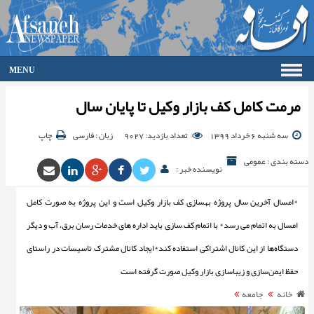
MENU
صفحه اصلی
مرمت كامل كف بازار وكيل تا پايان سال
فرهنگ
اقتصاد
سه شنبه 6 خرداد 1399
تعداد بازدید: 9027
زبان : فارسی
چاپ
گزارش تصویری
دسته بندی : عمومی
گالری
نویسنده خبر :
جامعه
*امسال آخرین سال پروژه بهسازی کف بازار وکیل است و این پروژه به صورت کامل
ورزش
سیاست
امسال به اتمام می رسد* با اتمام کف سازی باید اداره های خدمات رسان برق، آب و دیگر
حوادث
دستگاه‌ها از این کانال اشتراکی استفاده کند*ایجاد کانال مشترک تاسیسات در راستای
آرشیو
حفظ ایمن‌سازی و زیباسازی بازار وکیل صورت گرفته است
ارتباط با ما
خانه
جامعه