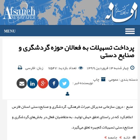
MENU
صفحه اصلی
پرداخت تسهیلات به فعالان حوزه گردشگری و
فرهنگ
صنایع دستی
اقتصاد
گزارش تصویری
چهار شنبه 13 فروردین 1399
تعداد بازدید: 7547
زبان : فارسی
گالری
دسته بندی : عمومی
چاپ
نویسنده خبر :
جامعه
ورزش
سیاست
منبع : درون سازمانی مدیرکل میراث فرهنگی، گردشگری و صنایع‌دستی استان فارس
حوادث
آرشیو
اعلام کرد که در راستای تحقق حهش تولید، به متقاضیان فعال در بخش‌های گردشگری و
ارتباط با ما
صنایع‌دستی تسهیلات کم‌بهره تعلق می‌گیرد.
خانه
جامعه