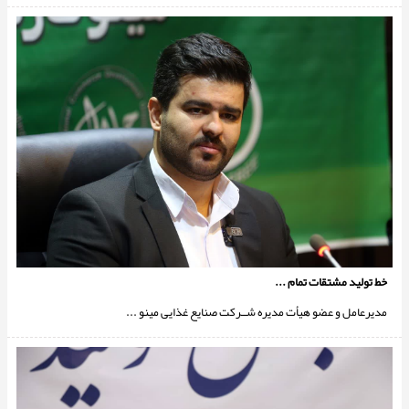
خط توليد مشتقات تمام ...
مدیرعامل و عضو هيأت مديره شــركت صنايع غذايى مينو ...