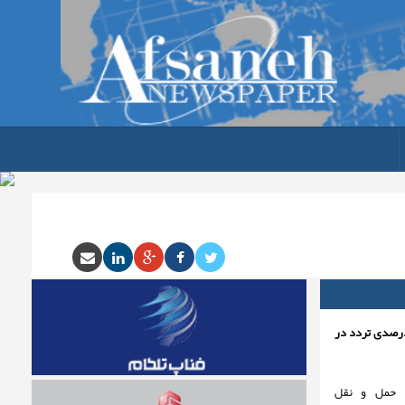
ش۷۵ درصدی تردد در
 حمل و نقل