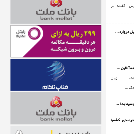
ارس گفت: بر
 دروازه ...
 آنلاین ...
وشته» زبان
دگ ...
یما بد ا ...
افزایش 71درصدی کشفیا