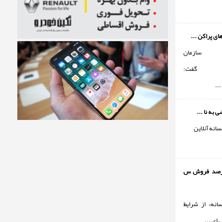
ای پراکن ...
س سازمان
سی گفت:
..
ی به نا ...
انه آنلاین
ا 60 درصد فروش س
انه» از شرایط
ای ...