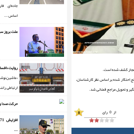
جاده‌ای ف
اساس ...
علت بروز سیل
روایت «افسانه
رمجاز کشف شده است.
«ماشین‌ن
نج احتکار شده بر اساس نظر کارشناسان،
ارتباطی رانن
گیر و تحویل مراجع قضائی شد.
حرکت صدا و س
از
0
رای
0
...