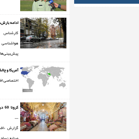
ادامه بارش‌ه
کارشنا
هواشنا
پیش‌بینی‌ها .
آمریکا و چالش
اختصاصی افس
کرون
...
گزارش «افس
صنایع نساجی 