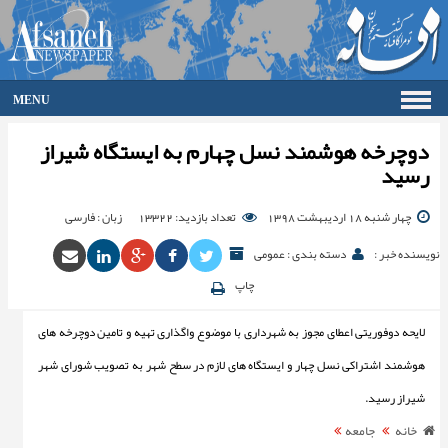
MENU
صفحه اصلی
دوچرخه هوشمند نسل چهارم به ایستگاه شیراز
فرهنگ
رسید
اقتصاد
گزارش تصویری
چهار شنبه 18 اردیبهشت 1398
تعداد بازدید: 13322
زبان : فارسی
گالری
نویسنده خبر :
دسته بندی : عمومی
جامعه
چاپ
ورزش
سیاست
لایحه دوفوریتی اعطای مجوز به شهرداری با موضوع واگذاری تهیه و تامین دوچرخه های
حوادث
هوشمند اشتراکی نسل چهار و ایستگاه های لازم در سطح شهر به تصویب شورای شهر
آرشیو
شیراز رسید.
ارتباط با ما
خانه
جامعه