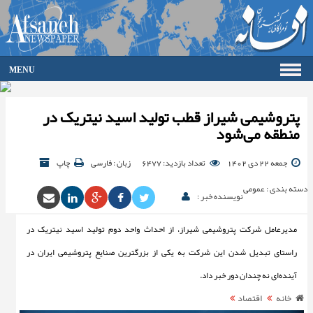
MENU
صفحه اصلی
فرهنگ
پتروشیمی شیراز قطب تولید اسید نیتریک در
منطقه می‌شود
اقتصاد
گزارش تصویری
جمعه 22 دی 1402
تعداد بازدید: 6477
زبان : فارسی
چاپ
گالری
جامعه
دسته بندی : عمومی
نویسنده خبر :
ورزش
سیاست
مدیرعامل شرکت پتروشیمی شیراز، از احداث واحد دوم تولید اسید نیتریک در
حوادث
راستای تبدیل شدن این شرکت به یکی از بزرگترین صنایع پتروشیمی ایران در
آرشیو
آینده‌ای نه چندان دور خبر داد.
ارتباط با ما
خانه
اقتصاد