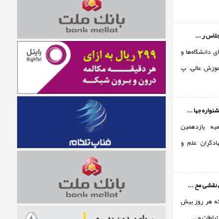
جلاس ر ...
 دانشگاه‌ها و
وزش عالی، پ
واره جها ...
میه یازدهمین
ادگران علم و
 نقشی مح ...
که هر روز بیش
باطات و ...