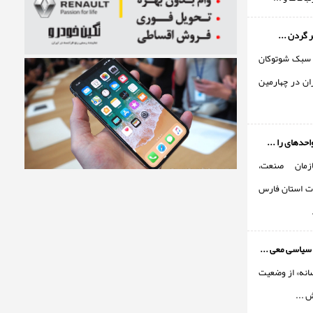
ر گردن ...
 سبک شوتوکان
) ایران در چهارمين
حدهای را ...
مان صنعت،
ت استان فارس
سیاسی معی ...
انه» از وضعیت
ش ...