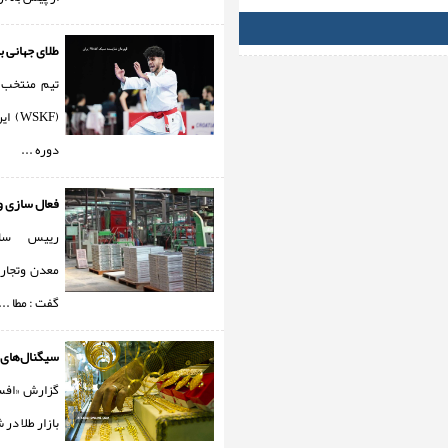
طلای جهانی ب
تیم منتخب
(WSKF
دوره ...
فعال سازی وا
رییس ساز
معدن وتجار
گفت : مطا ...
سیگنال‌های 
گزارش «افس
بازار طلا در 