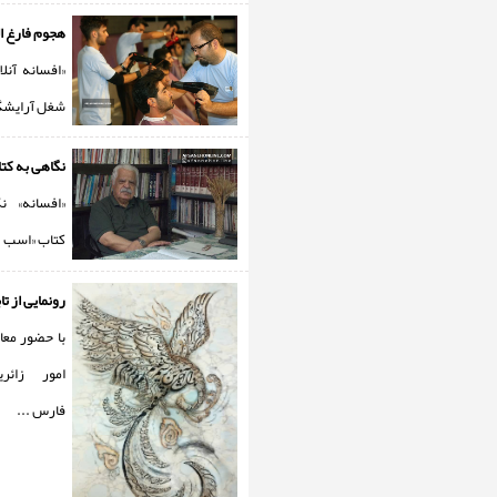
هجوم فارغ ال
«افسانه آنل
شغل آرایشگر
نگاهی به کتا
«افسانه» ن
کتاب «اسب .
رونمایی از تا
با حضور مع
امور زائر
فارس ...