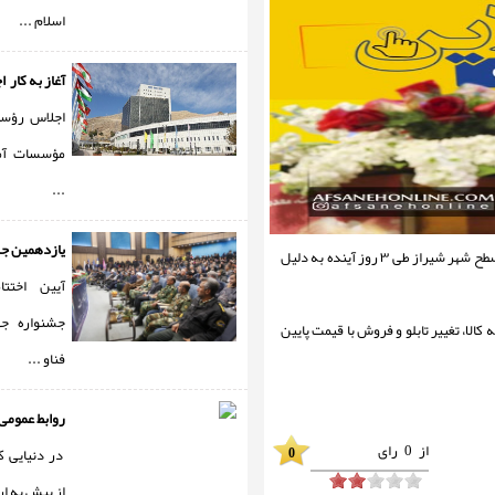
اسلام ...
آغاز به کار ا
اجلاس رؤسای
مؤسسات آم
...
یازدهمین جشن
" پوشاک و کالای ۴۰ فروشگاه در سطح شهر شیراز طی ۳ روز آینده به دلیل
آیین اختتا
جشنواره جه
لا، تغییر تابلو و فروش با قیمت پایین
فناو ...
روابط عمومی
از
0
رای
0
در دنیایی 
از پیش به ارت