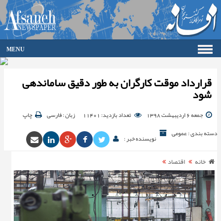
MENU
صفحه اصلی
فرهنگ
قرارداد موقت کارگران به طور دقیق ساماندهی
شود
اقتصاد
گزارش تصویری
جمعه 6 اردیبهشت 1398
تعداد بازدید: 11401
زبان : فارسی
چاپ
گالری
جامعه
دسته بندی : عمومی
نویسنده خبر :
ورزش
سیاست
خانه
اقتصاد
حوادث
آرشیو
ارتباط با ما