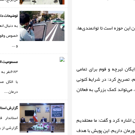
توضیحات داد
به دنبال ان
 این حوزه است تا توانمندی‌ها،
خصوص وقوع
و ...
مسمومیت الکل
شگاه، ارسال رایگان تیرچه و فوم برای تمامی
۶۸۳نفر 
م، تصریح کرد: در شرایط کنونی
با الکل صن
می‌تواند کمک بزرگی به فعالان
درمان ...
گزارش استان
استاندار ف
 اشاره کرد و گفت: ما معتقدیم
گزارشی از ر
ورمان داریم. این پویش با هدف