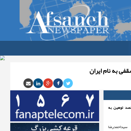
فی به نام ایران
صد توهین به
یداحمدرضا