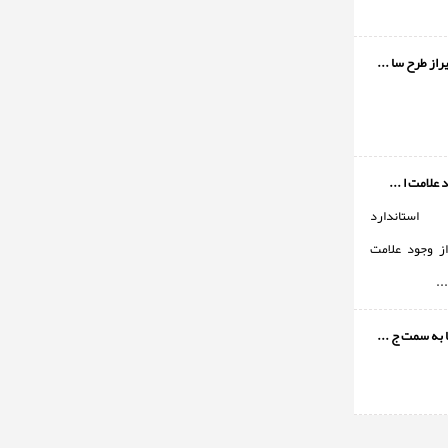
از طرح سا ...
 علامت ا ...
ستاندارد
ز وجود علامت
..
 به سمت ج ...