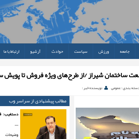
جامعه
ورزش
سیاست
حوادث
آرشیو
ارتباط با ما
ت ساختمان شیراز /از طرح‌های ویژه فروش تا پویش سق
سته بندی : عمومی
نویسنده خبر :
مطالب پیشنهادی از سراسر وب
دستغیب: ق
...
وضیحات س