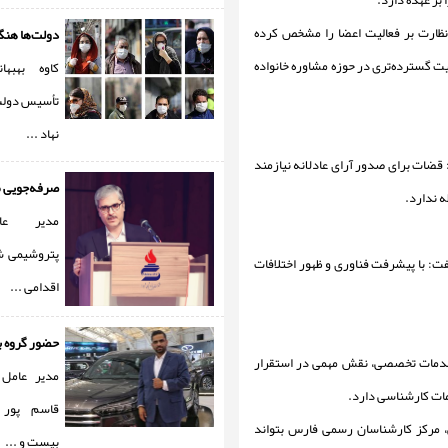
بر عهده دارد.
و نظارت بر فعالیت اعضا را مشخص کرده
دولت‌ها هنگا
مایت از خانواده در سال ۱۳۹۲ این مرکز صلاحیت گسترده‌تری در حوزه مشاوره خانواده
کاوه بهبه
تأسیس دولت 
نهاد ...
 قضات برای صدور آرای عادلانه نیازمند
صرفه‌جویی می
 ندارد.
مدیر ع
پتروشیمی ش
ت: با پیشرفت فناوری و ظهور اختلافات
اقدامی ...
حضور گروه با
خدمات تخصصی، نقش مهمی در استقرار
مدیر عامل 
ات کارشناسی دارد.
قاسم پور 
یی، مرکز کارشناسان رسمی فارس بتواند
بیست و ...