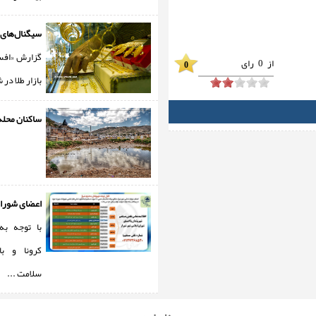
سیگنال‌های 
گزارش «افس
از
0
رای
0
بازار طلا در 
ساکنان محله
اعضای شورای
با توجه به
کرونا و ب
سلامت ...