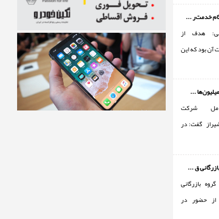
م خدمت‌ر ...
انی: هدف از
آن بود که این
لیون‌ها ...
امل شرکت
یراز گفت: در
زرگانی ق ...
گروه بازرگانی
از حضور در