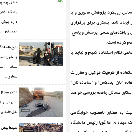
حضور پرسپول
ر اساس رویکرد پژوهش محوری و با
باشگاه فج
ایجاد شد، بستری برای برقراری
دارد پیش 
جدید تور ...
 و یافته‌های علمی، پرسش و پاسخ،
راهم کرده است.
طرح فاصله‌گذ
 نظام استفاده کنیم و نباید با
جانشین است
ستاد است
تفاده از ظرفیت قوانین و مقررات
بیماری ...
نه "نان ایندکس" و "سامانه نان"
راستای مسائل جامعه بررسی خواهد
۲۲ درصد از تلفات جاد ...
مدیرکل راه
سبت به فضای نامطلوب خوابگاهی
نقل جاده‌­ای 
 دیده‌ام، اما گویا رئیس دانشگاه
سینما بهمن 