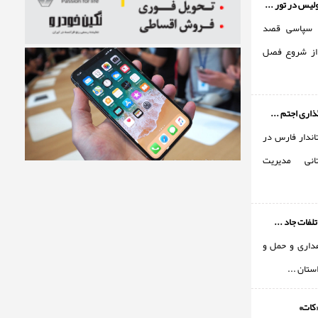
یس در تور ...
ر سپاسی قصد
از شروع فصل
اری اجتم ...
اندار فارس در
انی مدیریت
داری و حمل و
استان ...
«کات»