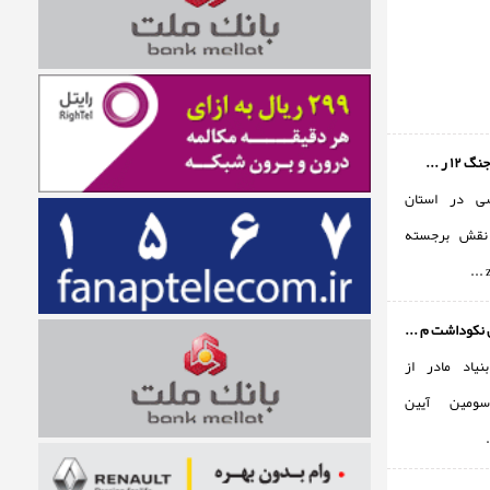
۱ ر ...
ی در استان
نقش برجسته
نكوداشت م ...
نياد مادر از
سومين آيين