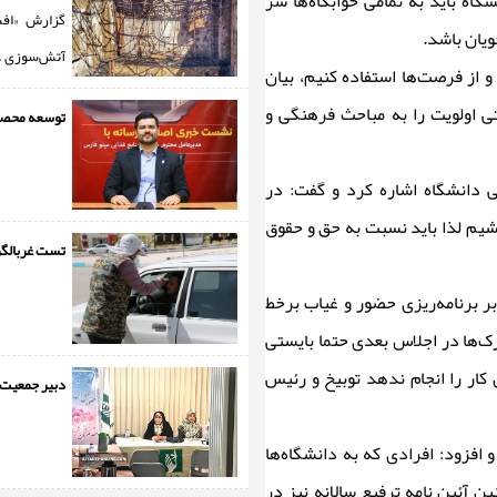
 باید به تمامی خوابگاه‌ها سر
گزارش «افسا
یان باشد.
آتش‌سوزی ..
 از فرصت‌ها استفاده کنیم، بیان
 اولویت را به مباحث فرهنگی و
توسعه محصول
 دانشگاه اشاره کرد و گفت: در
یم لذا باید نسبت به حق و حقوق
تست غربالگر
ر برنامه‌ریزی حضور و غیاب برخط
ک‌ها در اجلاس بعدی حتما بایستی
ار را انجام ندهد توبیخ و رئیس
دبیر جمعیت ز
 افزود: افرادی که به دانشگاه‌ها
ن آئین نامه ترفیع سالانه نیز در