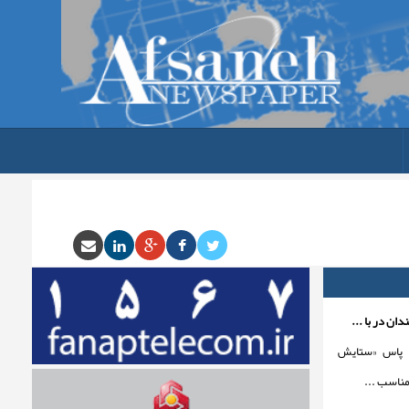
ان در با ...
 پاس «ستایش
مناسب ...