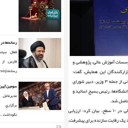
رسانه‌ها در جنگ ۲
فعال سیاس
موسسات آموزش عالی، پژوهشی و
فارس، از 
رسانه&zwnj ...
زار‌کنندگان این همایش، گفت:
برگزاری چنین همایشی با این سطح و با حضور مهمانان ملی و استانی از جمله ۳ وزیر، دبیر شورای
سومين آيين 
انشگاه‌ها، رئیس بسیج اساتید و
مديرعامل ب
حاصل شد.
برگزاري 
او در ادامه با اشاره به ارزیابی دانشگاه‌ها و موسسات آموزش عالی در ۱۰ سطح، بیان کرد: ارزیابی
نكوداشت ...
 یک رقابت سازنده برای پیشرفت،