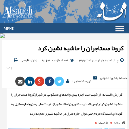
MENU
صفحه اصلی
فرهنگ
کرونا مستاجران را حاشیه نشین کرد
اقتصاد
چهار شنبه 17 اردیبهشت 1399
تعداد بازدید: 9163
زبان : فارسی
گزارش تصویری
چاپ
گالری
جامعه
دسته بندی : عمومی
نویسنده خبر :
ورزش
سیاست
گزارش«افسانه» ‌از شیب تند اجاره بهای واحدهای مسکونی در شیرازکرونا مستاجران را
حوادث
حاشیه نشین کردرئیس اتحادیه مشاورین املاک شیراز: قیمت های رهن و اجاره منزل به
آرشیو
گونه ای است که مردم حتی توان اجاره منزل در حاشیه شهر را هم ندارند
ارتباط با ما
خانه
اقتصاد