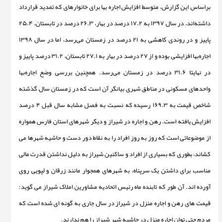
براساس این گزارش، متوسط افزایش اجاره بها برای خانوارهای که تمدید قرارداد
داشته
اند، در سال ۱۳۹۷ به ۱۷.۲ درصد در بهار، ۲۶.۳ درصد در تابستان، ۲۵.۴
پاییز و در روندی کاهشی به ۲۱ درصد در زمستان می
رسد، اما در سال ۱۳۹۸
اجاره
بها افزایشی بوده و از ۲۷ درصد در بهار به ۲۷.۱ تابستان، ۳۱.۲ درصد پاییز و
در نهایتا ۳۱.۶ درصد در زمستان می
رسد. همچنین بررسی وضع اجاره
بها
واحدهای مسکونی در مناطق شهری بیانگر آن است که در زمستان سال گذشته
شاخص قیمت به ۱۶۹.۳ رسیده که نسبت به فصل مشابه سال قبل ۴ درصد
افزایش یافته است. رهن و اجاره در شیراز و دیگر شهرهای استان فارس همواره
از موضوعاتی است که روز به روز افراد را به نقاط دور دست و حاشیه شهرها می
کشاند، بطوری که بسیاری از افراد و ساکنین شیراز به دلیل نداشتن قدرت مالی
مناسب برای داشتن یک سرپناه، به شهرهای همجوار مانند زرقان و لپویی روی
آورده اند. آن طور که تابنده ماه رئیس اتحادیه مشاورین املاک شیراز می گوید:
قیمت های رهن و اجاره منزل در شیراز در سال جاری به گونه ای شده است که
مردم حتی توان اجاره منزل در حاشیه شهر شیراز را هم ندارند.