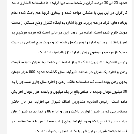
حدود 25 الی 30 درصد گران تر شده است، می افزاید: اما متاسفانه اقشاری مانند
کارگران در این بین با مشکل مواجه شده و بیماری کرونا هم باعث شده تمام
برنامه های افراد در هم بریزد. وی با اشاره به اینکه کنترل وضع مسکن از دست
دولت خارج شده است، ادامه می دهد: این در حالی است که مردم موضوع به
تعویق افتادن رهن و اجاره را هم متحمل شده اند و دولت هیچ اقدامی در جهت
حمایت از مردم در موضوع رهن و اجاره منزل انجام نداده است.
رئیس اتحادیه مشاورین املاک شیراز ادامه می دهد: به عنوان نمونه، قیمت
رهن و اجاره یک منزل در منطقه اکبرآباد سال گذشته حدود 800 هزار تومان
بدون رهن بوده است که متاسفانه مالک، رهن و اجاره سال جاری مستاجر را به
30 میلیون تومان ودیعه با مبلغی بالغ بر یک میلیون و پانصد هزار تومان افزایش
داده است. رئیس اتحادیه مشاورین املاک شیراز می افزاید: در حال حاضر
مستاجرینی که در شیراز توان پرداخت رهن و اجاره بالا را ندارند به شهر زرقان
مراجعه می کنند، چرا که وجود آپارتمان های زیاد و مسکن مهر با قیمت مناسب و
فاصله کوتاه تا شیراز در این شهر باعث استقبال مردم شده است.