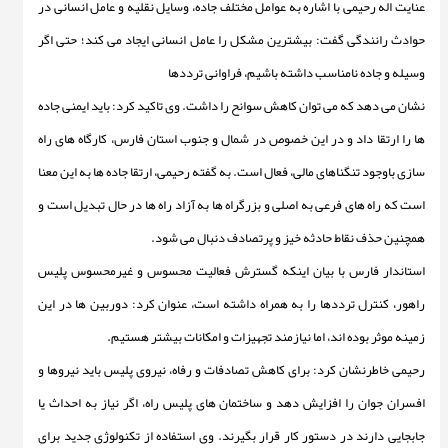
عنایت اله رحیمی با اشاره به عوامل مختلف جاده، وسایل نقلیه و عامل انسانی در
حوادث رانندگی گفت: بیشترین مشکل را عامل انسانی ایجاد می کند؛ حتی اگر
وسیله و جاده نامناسب داشته باشیم، فراوانی ترددها
نشان می دهد که می توان کاهش سوانح را داشت.
وی تاکید کرد: باید
ایمنی جاده
ها را ارتقا داد و در این خصوص در شمال و جنوب استان فارس، کارگاه های راه
سازی باوجود تنگناهای مالی، فعال است. به گفته رحیمی، ارتقا جاده ها به این معنا
است که راه های فرعی به اصلی و بزرگراه ها به آزاد راه ها در حال تبدیل است و
همچنین حذف نقاط حادثه خیز و پرتصادف دنبال می شود.
استاندار فارس با بیان اینکه گسترش فعالیت محسوس و غیرمحسوس پلیس
راهور، کنترل ترددها را به همراه داشته است، عنوان کرد: دوربین ها در این
زمینه موثر بوده اند، اما نیازمند تجهیزات و امکانات بیشتر هستیم.
رحیمی خاطرنشان کرد: برای کاهش تصادفات و رفاه، نیروی پلیس باید نیروها و
افسران جوان را افزایش دهد و ساختمان های پلیس راه، اگر نیاز به احداث یا
جابجایی دارند در دستور کار قرار بگیرند. وی استفاده از تکنولوژی جدید برای