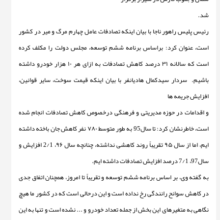
شد.
رئیس پلیس راهور ناجا با بیان اینکه تصادفات عامل چهارم مرگ و میر در کشور
است، عنوان کرد: براساس برنامه ششم توسعه، مجلس دولت را مکلف کرده
است که سالانه ۳۱ درصد کاهش تصادفات به ازای هر ۱۰ هزار خودرو داشته
باشیم. سردار سیدکمال هادیانفر با بیان اینکه قیمت سوخت، سایر قوانین،
افزایش جریمه ها
و اقدامات در حوزه مدیریتی و فرهنگی درخصوص کاهش تصادفات انجام شده
است، خاطرنشان کرد: تا سال95 به طور متوسط ۷۸۰ نفر کاهش جان باخته داشته
ایم، اما از سال ۹۵ تقریباً روند کاهشی نداشته، چنانچه سال ۹۶، 2/1 افزایش و
سال97، 7/1 درصد افزایش تصادفات داشته ایم.
به گفته وی، بر اساس برنامه ششم توسعه و تقریباً تا امروز، همچنان اتفاق جدی
در کاهش سوانح رانندگی رخ نداده است و این درحالی است که در کشور ما هیچ
نگاهی به متغیرهای این بخش از جمله تعداد خودرو و ... نشده است و تنها به این