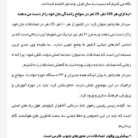
نگاه می کنیم که نسبت به سال قبل، چندنفر کشته شده اند.
*به ازای هر 100 نفر، 20 نفر در سوانح رانندگی جان خود را از دست می دهند
سردار هادیانفر عنوان کرد: در کشور از هر ۱۰۰ نفر، 20 نفر در تصادفات جان خود
را از دست می دهند و به مرز ۲۱ نفر نیز نزدیک می شویم؛ این درحالی است که بر
اساس آمارهای جهانی، کشور ما وضع خوبی ندارد. به عقیده وی، جدی ترین
مسئله این است که تصادفات به عنوان دغدغه اصلی دولت تلقی شود، چرا که تا
زمانی که تصادف، دغدغه دولت بوده است ما کاهش تصادفات را داشتیم.
سردار هادیانفر با بیان اینکه همه مدیران و ۳۳ دستگاه حوزه حوادث، سوانح و
ترافیک در این موضوع نقش دارند، خاطرنشان کرد: باید در حوزه آموزش و
پرورش، فرهنگ سازی و ورود کرد.
به گفته رئیس پلیس راهور ناجا، درحالی 45هزار کیلومتر طول راه های اصلی
است که باید در این خصوص و حفظ ایمنی، به سمت فناوری های هوشمند گام
برداریم.
* بیشترین وقوع تصادفات در محورهای جنوب فارس است