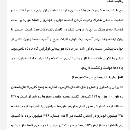
رعایت کند.
وی با اشاره به ضرورت فرهنگ سازی و نهادینه شدن آن برای مردم گفت: عدم
صحبت با تلفن همراه، رعایت کردن فاصله طولی با خودرو از جمله مواردی است
که نیاز به فرهنگ سازی دارد و بی شک در کاهش تصادفات موثر است. حبیبی با
بیان اینکه چند برابر آسیب یک فوتی، اثرات جرح و آسیب مصدومین ناشی از
حوادث بیشتر است؛ یادآور شد: در حادثه هواپیمایی اوکراین که حادثه تلخی بود،
خیلی ها نگران شدند، اما لازم به یادآوری است که چند برابر حادثه هواپیما، در
جاده ها حوادث و کشته داریم.
*افزایش 13 درصدی سرعت غیرمجاز
مدیرکل راهداری و حمل و نقل جاده ای فارس با اشاره به وضع کلی راه های استان
به طول ۲۰ هزار و ۶۴۱ کیلومتر گفت: عمده مقصد سفرها به شیراز است و ۱۲۶
سامانه تردد شمار در محور اصلی داریم. علیرضا سیاهپور با اشاره به تردد ماهانه
۳۵ میلیون خودرو در استان گفت: در 9 ماه امسال، ۲۹۶ میلیون تردد داشتیم.
وی با اشاره به افزایش ۱۳ درصدی سرعت غیرمجاز و ۶ درصدی فاصله از خودرو