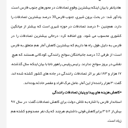
هادیانفر با بیان اینکه بیشترین وقوع تصادفات در محورهای جنوب فارس است،
یادآور شد: در بحث برون شهری، جنوب فارس30 درصد بیشترین تصادفات را
دارد، همچنین ۶۰ درصد تصادفات در حوزه شهری است که بیشتر از میانگین
کشوری محسوب می شود. وی اضافه کرد: درحالی بیشترین تصادفات را در
فارس به دلیل طول راه ها داریم که بیشترین کاهش آمار هم متعلق به فارس
است؛ از طرفی 12 درصد جانباختگان سوانح رانندگی، کودکانی هستند که هیچ
نقشی در بروز سوانح ندارند. رئیس پلیس راهور ناجا با بیان اینکه سال گذشته،
۱۷ هزار و ۱۸۳ نفر بر اثر تصادفات رانندگی در جاده های کشور کشته شده اند،
گفت: ۳ هزار راننده از این آمار، عامل مرگ افراد و مقصر حادثه بوده اند.
*کاهش هزینه های پیدا و پنهان تصادفات رانندگی
استاندار فارس با اشاره به تلاش دولت برای کاهش تصادفات گفت: در سال ۹۷
بیش از ۲ تا ۳ برابرکاهش فوتی داشتیم، هرچند که یک نفر مصدوم و کشته هم
زیاد است.