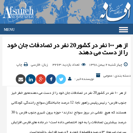
MENU
صفحه اصلی
از هر ۱۰۰ نفر در کشور20 نفر در تصادفات جان خود
فرهنگ
را از دست می دهند
اقتصاد
گزارش تصویری
چهار شنبه 2 بهمن 1398
تعداد بازدید: 3263
زبان : فارسی
چاپ
گالری
دسته بندی : عمومی
نویسنده خبر :
جامعه
ورزش
از هر ۱۰۰ نفر در کشور20 نفر در تصادفات جان خود را از دست می دهندمحور خطر خیز
سیاست
جنوب فارس* رئیس پلیس راهور ناجا: 12 درصد جانباختگان سوانح رانندگی، کودکانی
حوادث
آرشیو
هستند که هیچ نقشی در بروز سوانح ندارند* حوزه برون شهری جنوب فارس با 30
ارتباط با ما
درصد بیشترین تصادفات را به خود اختصاص داده است* در جاده های فارس افزایش
سرعت غیرمجاز ۱۳ درصد و فاصله از خودرو ۶ درصد افزایش داشته است